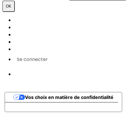
OK
Plan du site
Licences
Mentions légales
CGUV
Paramétrer vos cookies
Se connecter
Propulsé par AssoConnect, le logiciel des
associations Sportives
Vos choix en matière de confidentialité
Notification lors de la collecte