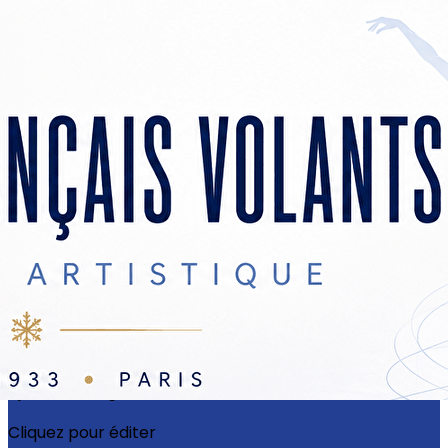
Exporter les lignes sélectionnées
Exporter toutes les colonnes
Exporter uniquement les colonnes affichées
Menu
?>
Images de la page d'accueil
Cliquez pour éditer
Ajoutez un logo, un bouton, des réseaux sociaux
Cliquez pour éditer