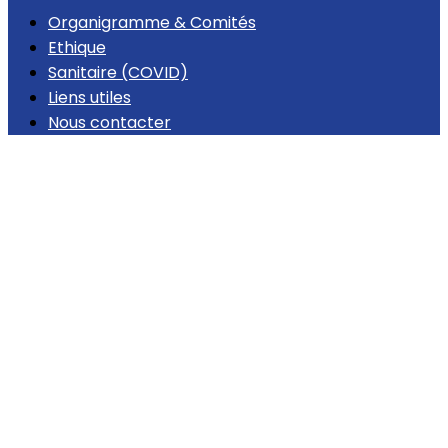
Organigramme & Comités
Ethique
Sanitaire (COVID)
Liens utiles
Nous contacter
STAGE DE BRIANCON 2024
32 photo(s)
Voir la galerie
CRITERIUM & MASTERS BALLET 2024 - VILLARD DE LANS
10 photo(s)
Voir la galerie
NATIONS CUP 2024 - BORDEAUX
8 photo(s)
Voir la galerie
Trophée International du Lys - Citadins &
Metropolitains
11 photo(s)