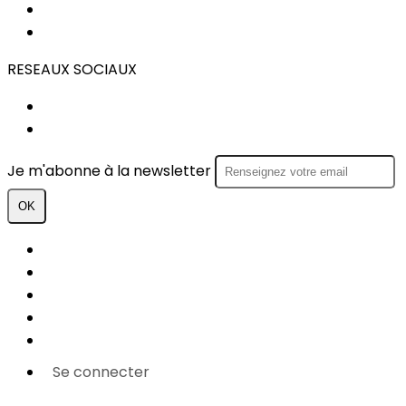
STATUTS
REGLEMENT INTERIEUR
RESEAUX SOCIAUX
FACEBOOK
INSTAGRAM
Je m'abonne à la newsletter
OK
Plan du site
Licences
Mentions légales
CGUV
Paramétrer vos cookies
Se connecter