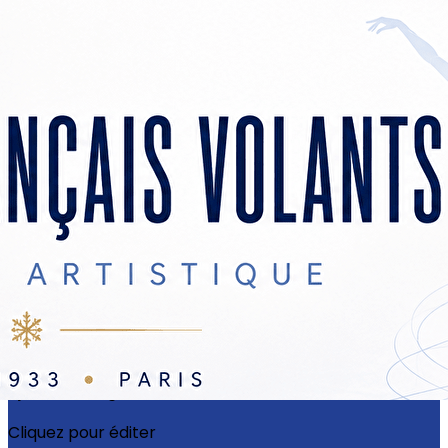
Exporter les lignes sélectionnées
Exporter toutes les colonnes
Exporter uniquement les colonnes affichées
Menu
?>
Images de la page d'accueil
Cliquez pour éditer
Ajoutez un logo, un bouton, des réseaux sociaux
Cliquez pour éditer