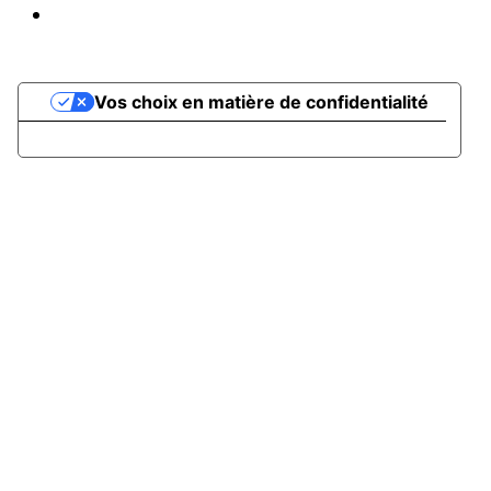
Propulsé par AssoConnect, le logiciel des
associations Sportives
Vos choix en matière de confidentialité
Notification lors de la collecte