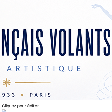
Exporter les lignes sélectionnées
Exporter toutes les colonnes
Exporter uniquement les colonnes affichées
Menu
<
>
Organigramme & Comités
Ethique
Sanitaire (COVID)
Liens utiles
Nous contacter
?>
Images de la page d'accueil
Cliquez pour éditer