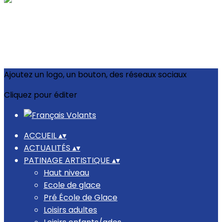
Ajoutez un logo, un bouton, des réseaux sociaux
Cliquez pour éditer
ACCUEIL
▴
▾
ACTUALITÉS
▴
▾
PATINAGE ARTISTIQUE
▴
▾
Haut niveau
Ecole de glace
Pré École de Glace
Loisirs adultes