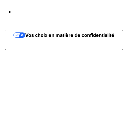
Propulsé par AssoConnect, le logiciel des
associations Sportives
Vos choix en matière de confidentialité
Notification lors de la collecte