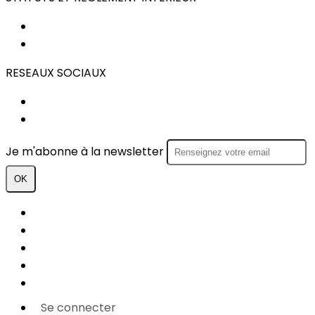
STATUTS
REGLEMENT INTERIEUR
RESEAUX SOCIAUX
FACEBOOK
INSTAGRAM
Je m'abonne à la newsletter
OK
Plan du site
Licences
Mentions légales
CGUV
Paramétrer vos cookies
Se connecter