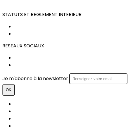
STATUTS ET REGLEMENT INTERIEUR
STATUTS
REGLEMENT INTERIEUR
RESEAUX SOCIAUX
FACEBOOK
INSTAGRAM
Je m'abonne à la newsletter
OK
Plan du site
Licences
Mentions légales
CGUV