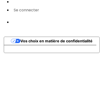
Paramétrer vos cookies
Se connecter
Propulsé par AssoConnect, le logiciel des
associations Sportives
Vos choix en matière de confidentialité
Notification lors de la collecte