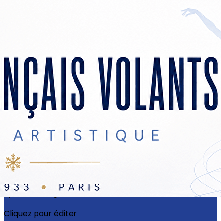
Exporter les lignes sélectionnées
Exporter toutes les colonnes
Exporter uniquement les colonnes affichées
Menu
?>
Images de la page d'accueil
Cliquez pour éditer
Ajoutez un logo, un bouton, des réseaux sociaux
Cliquez pour éditer