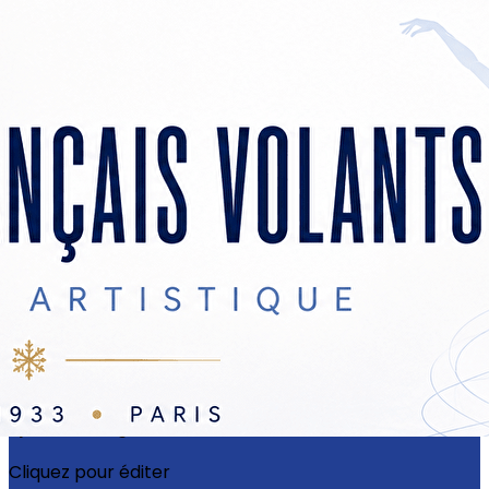
Exporter les lignes sélectionnées
Exporter toutes les colonnes
Exporter uniquement les colonnes affichées
Menu
?>
Images de la page d'accueil
Cliquez pour éditer
Ajoutez un logo, un bouton, des réseaux sociaux
Cliquez pour éditer