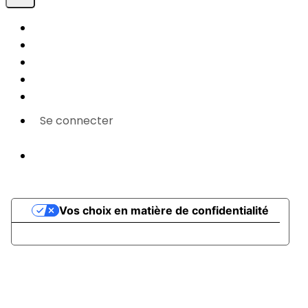
Plan du site
Licences
Mentions légales
CGUV
Paramétrer vos cookies
Se connecter
Propulsé par AssoConnect, le logiciel des
associations Sportives
Vos choix en matière de confidentialité
Notification lors de la collecte