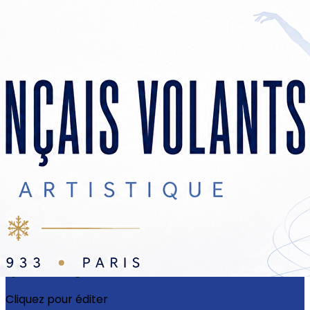
Exporter les lignes sélectionnées
Exporter toutes les colonnes
Exporter uniquement les colonnes affichées
Menu
?>
Images de la page d'accueil
Cliquez pour éditer
Ajoutez un logo, un bouton, des réseaux sociaux
Cliquez pour éditer