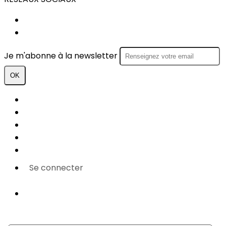
FACEBOOK
INSTAGRAM
Je m'abonne à la newsletter
OK
Plan du site
Licences
Mentions légales
CGUV
Paramétrer vos cookies
Se connecter
Propulsé par AssoConnect, le logiciel des
associations Sportives