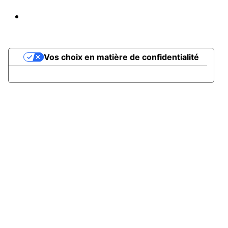
Propulsé par AssoConnect, le logiciel des
associations Sportives
Vos choix en matière de confidentialité
Notification lors de la collecte