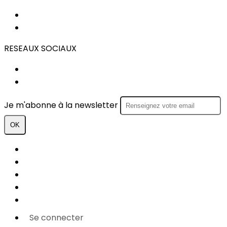
STATUTS
REGLEMENT INTERIEUR
RESEAUX SOCIAUX
FACEBOOK
INSTAGRAM
Je m'abonne à la newsletter
OK
Plan du site
Licences
Mentions légales
CGUV
Paramétrer vos cookies
Se connecter