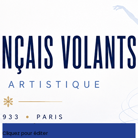
Exporter les lignes sélectionnées
Exporter toutes les colonnes
Exporter uniquement les colonnes affichées
Menu
?>
Images de la page d'accueil
Cliquez pour éditer
Ajoutez un logo, un bouton, des réseaux sociaux
Cliquez pour éditer