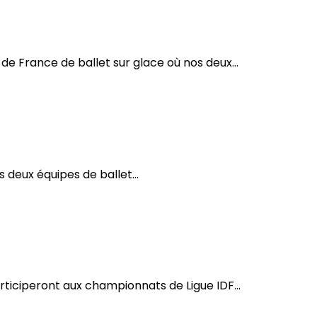
t 2025
e France de ballet sur glace où nos deux...
sur glace !
deux équipes de ballet...
ticiperont aux championnats de Ligue IDF...