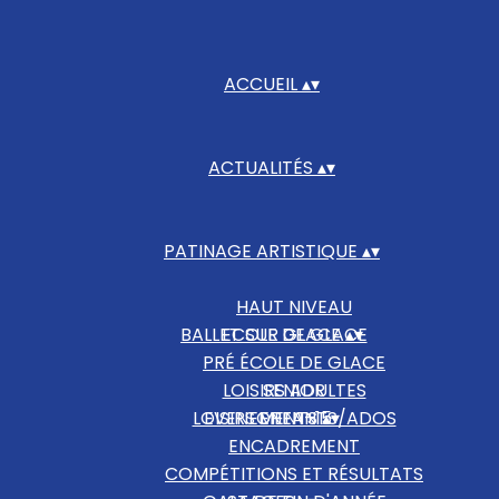
ACCUEIL
▴
▾
ACTUALITÉS
▴
▾
PATINAGE ARTISTIQUE
▴
▾
HAUT NIVEAU
BALLET SUR GLACE
ECOLE DE GLACE
▴
▾
PRÉ ÉCOLE DE GLACE
LOISIRS ADULTES
SENIOR
LOISIRS ENFANTS/ADOS
EVENEMENTS
OPEN+15
▴
▾
ENCADREMENT
COMPÉTITIONS ET RÉSULTATS