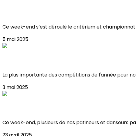
Critérium & Championnat de France de Balle
Ce week-end s’est déroulé le critérium et championnat d
5 mai 2025
Critérium & championnat de france de ballet 
La plus importante des compétitions de l'année pour nos 
3 mai 2025
Championnats de Ligue IDF à Meudon !
Ce week-end, plusieurs de nos patineurs et danseurs par
23 avril 2025