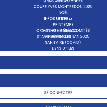
GALA DE FIN D'ANNÉE
STAGES
▴
▾
COUPE YVES MONTREDON 2025
NOËL
INFOS UTILES
HIVER
▴
▾
PRINTEMPS
ORGANIGRAMME & COMITÉS
STAGE D'ÉTÉ 2024
STAGE DE PRALOGNAN 2025
PHOTOS
ETHIQUE
▴
▾
SANITAIRE (COVID)
LIENS UTILES
NOUS CONTACTER
SE CONNECTER