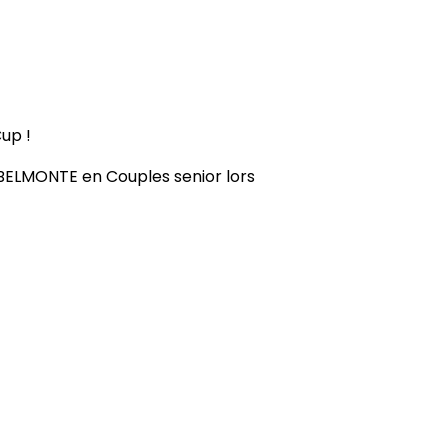
CUP !
up !
BELMONTE en Couples senior lors