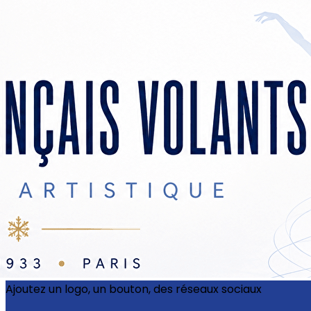
Exporter les lignes sélectionnées
Exporter toutes les colonnes
Exporter uniquement les colonnes affichées
Menu
?>
Images de la page d'accueil
Cliquez pour éditer
Ajoutez un logo, un bouton, des réseaux sociaux