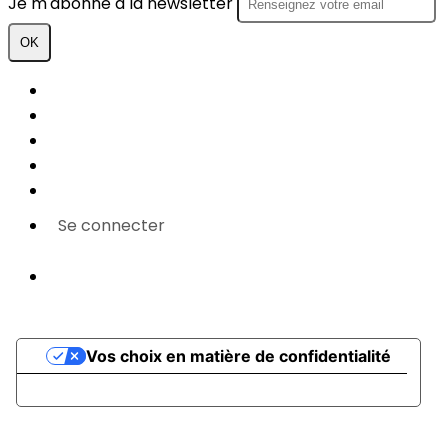
Je m'abonne à la newsletter
OK
Plan du site
Licences
Mentions légales
CGUV
Paramétrer vos cookies
Se connecter
Propulsé par AssoConnect, le logiciel des
associations Sportives
Vos choix en matière de confidentialité
Notification lors de la collecte