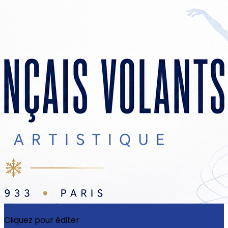
Exporter les lignes sélectionnées
Exporter toutes les colonnes
Exporter uniquement les colonnes affichées
Menu
?>
Images de la page d'accueil
Cliquez pour éditer
Ajoutez un logo, un bouton, des réseaux sociaux
Cliquez pour éditer