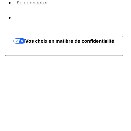
Se connecter
Propulsé par AssoConnect, le logiciel des
associations Sportives
Vos choix en matière de confidentialité
Notification lors de la collecte