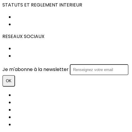
STATUTS ET REGLEMENT INTERIEUR
STATUTS
REGLEMENT INTERIEUR
RESEAUX SOCIAUX
FACEBOOK
INSTAGRAM
Je m'abonne à la newsletter
OK
Plan du site
Licences
Mentions légales
CGUV
Paramétrer vos cookies