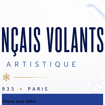
Exporter les lignes sélectionnées
Exporter toutes les colonnes
Exporter uniquement les colonnes affichées
Menu
?>
Images de la page d'accueil
Cliquez pour éditer
Ajoutez un logo, un bouton, des réseaux sociaux
Cliquez pour éditer