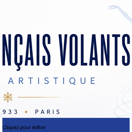
Exporter les lignes sélectionnées
Exporter toutes les colonnes
Exporter uniquement les colonnes affichées
Menu
?>
Images de la page d'accueil
Cliquez pour éditer
Ajoutez un logo, un bouton, des réseaux sociaux
Cliquez pour éditer