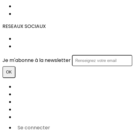
STATUTS
REGLEMENT INTERIEUR
RESEAUX SOCIAUX
FACEBOOK
INSTAGRAM
Je m'abonne à la newsletter
OK
Plan du site
Licences
Mentions légales
CGUV
Paramétrer vos cookies
Se connecter