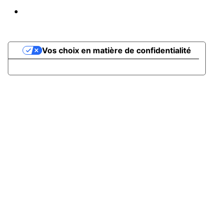
Propulsé par AssoConnect, le logiciel des
associations Sportives
Vos choix en matière de confidentialité
Notification lors de la collecte