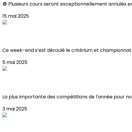
🚫 Plusieurs cours seront exceptionnellement annulés en j
15 mai 2025
Critérium & Championnat de France de Balle
Ce week-end s’est déroulé le critérium et championnat d
5 mai 2025
Critérium & championnat de france de ballet 
La plus importante des compétitions de l'année pour nos 
3 mai 2025
Championnats de Ligue IDF à Meudon !