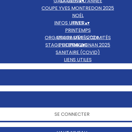
GALA DE FIN D'ANNÉE
STAGES
▴
▾
COUPE YVES MONTREDON 2025
NOËL
INFOS UTILES
HIVER
▴
▾
PRINTEMPS
ORGANIGRAMME & COMITÉS
STAGE D'ÉTÉ 2024
STAGE DE PRALOGNAN 2025
PHOTOS
ETHIQUE
▴
▾
SANITAIRE (COVID)
LIENS UTILES
NOUS CONTACTER
SE CONNECTER