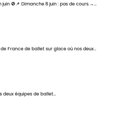
uin 🚫📌 Dimanche 8 juin : pas de cours.→...
t 2025
e France de ballet sur glace où nos deux...
sur glace !
deux équipes de ballet...