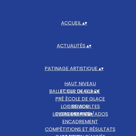
ACCUEIL
▴
▾
ACTUALITÉS
▴
▾
PATINAGE ARTISTIQUE
▴
▾
HAUT NIVEAU
BALLET SUR GLACE
ECOLE DE GLACE
▴
▾
PRÉ ÉCOLE DE GLACE
LOISIRS ADULTES
SENIOR
LOISIRS ENFANTS/ADOS
EVENEMENTS
OPEN+15
▴
▾
ENCADREMENT
COMPÉTITIONS ET RÉSULTATS