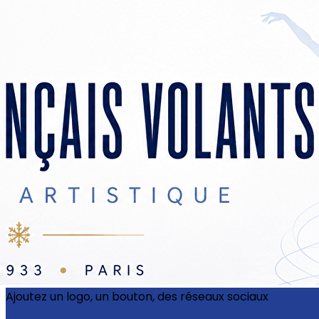
Exporter les lignes sélectionnées
Exporter toutes les colonnes
Exporter uniquement les colonnes affichées
Menu
?>
Images de la page d'accueil
Cliquez pour éditer
Ajoutez un logo, un bouton, des réseaux sociaux