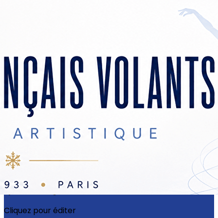
Exporter les lignes sélectionnées
Exporter toutes les colonnes
Exporter uniquement les colonnes affichées
Menu
?>
Images de la page d'accueil
Cliquez pour éditer
Ajoutez un logo, un bouton, des réseaux sociaux
Cliquez pour éditer