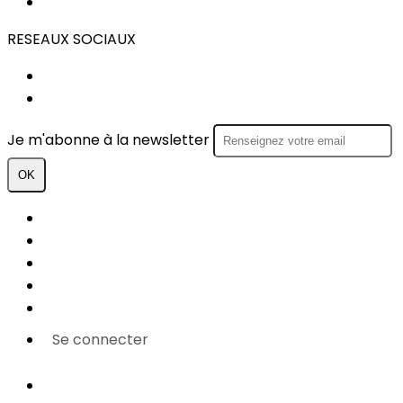
REGLEMENT INTERIEUR
RESEAUX SOCIAUX
FACEBOOK
INSTAGRAM
Je m'abonne à la newsletter
OK
Plan du site
Licences
Mentions légales
CGUV
Paramétrer vos cookies
Se connecter
Propulsé par AssoConnect, le logiciel des