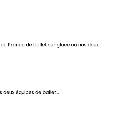
t 2025
e France de ballet sur glace où nos deux...
sur glace !
deux équipes de ballet...