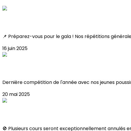
Consultez également
Toutes les infos !
📌 Préparez-vous pour le gala ! Nos répétitions général
16 juin 2025
Résultat Coupe Poussin 2025 !
Dernière compétition de l'année avec nos jeunes poussin
20 mai 2025
FERMETURES JUIN
🚫 Plusieurs cours seront exceptionnellement annulés en j