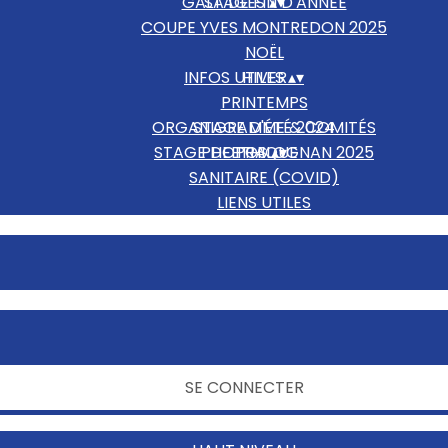
GALA DE FIN D'ANNÉE
STAGES
▴
▾
COUPE YVES MONTREDON 2025
NOËL
INFOS UTILES
HIVER
▴
▾
PRINTEMPS
ORGANIGRAMME & COMITÉS
STAGE D'ÉTÉ 2024
STAGE DE PRALOGNAN 2025
PHOTOS
ETHIQUE
▴
▾
SANITAIRE (COVID)
LIENS UTILES
NOUS CONTACTER
SE CONNECTER