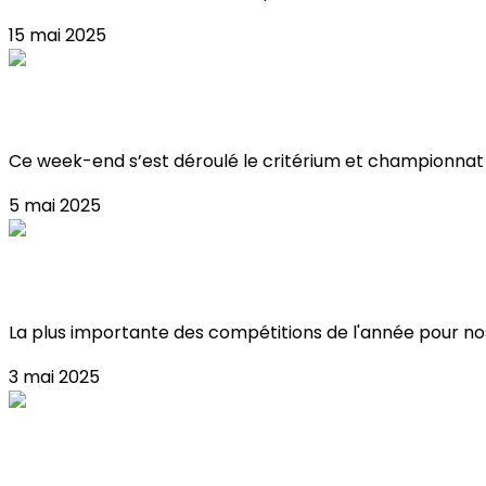
15 mai 2025
Critérium & Championnat de France de Balle
Ce week-end s’est déroulé le critérium et championnat d
5 mai 2025
Critérium & championnat de france de ballet 
La plus importante des compétitions de l'année pour nos 
3 mai 2025
Championnats de Ligue IDF à Meudon !