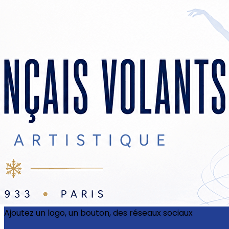
Exporter les lignes sélectionnées
Exporter toutes les colonnes
Exporter uniquement les colonnes affichées
Menu
?>
Images de la page d'accueil
Cliquez pour éditer
Ajoutez un logo, un bouton, des réseaux sociaux