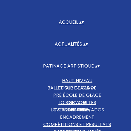
ACCUEIL
▴
▾
ACTUALITÉS
▴
▾
PATINAGE ARTISTIQUE
▴
▾
HAUT NIVEAU
BALLET SUR GLACE
ECOLE DE GLACE
▴
▾
PRÉ ÉCOLE DE GLACE
LOISIRS ADULTES
SENIOR
LOISIRS ENFANTS/ADOS
EVENEMENTS
OPEN+15
▴
▾
ENCADREMENT
COMPÉTITIONS ET RÉSULTATS