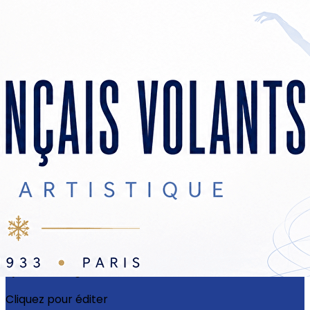
Exporter les lignes sélectionnées
Exporter toutes les colonnes
Exporter uniquement les colonnes affichées
Menu
?>
Images de la page d'accueil
Cliquez pour éditer
Ajoutez un logo, un bouton, des réseaux sociaux
Cliquez pour éditer