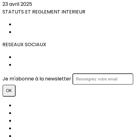
23 avril 2025
STATUTS ET REGLEMENT INTERIEUR
STATUTS
REGLEMENT INTERIEUR
RESEAUX SOCIAUX
FACEBOOK
INSTAGRAM
Je m'abonne à la newsletter
OK
Plan du site
Licences
Mentions légales
CGUV
Paramétrer vos cookies