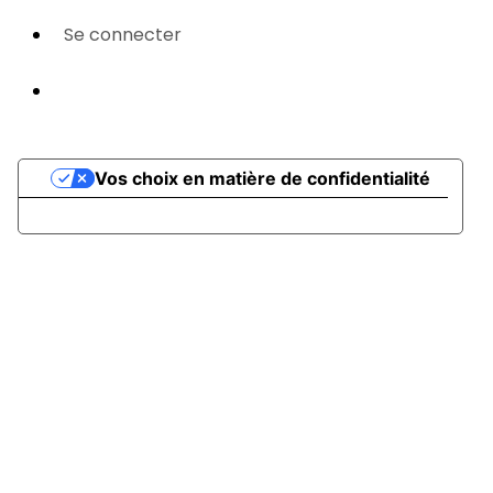
Se connecter
Propulsé par AssoConnect, le logiciel des
associations Sportives
Vos choix en matière de confidentialité
Notification lors de la collecte