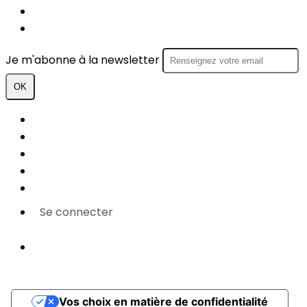
FACEBOOK
INSTAGRAM
Je m'abonne à la newsletter
OK
Plan du site
Licences
Mentions légales
CGUV
Paramétrer vos cookies
Se connecter
Propulsé par AssoConnect, le logiciel des
associations Sportives
Vos choix en matière de confidentialité