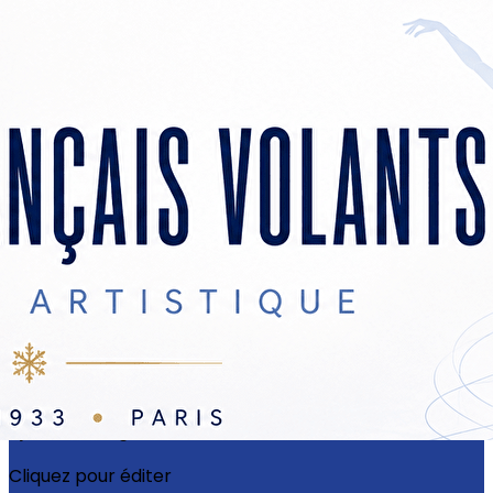
Exporter les lignes sélectionnées
Exporter toutes les colonnes
Exporter uniquement les colonnes affichées
Menu
?>
Images de la page d'accueil
Cliquez pour éditer
Ajoutez un logo, un bouton, des réseaux sociaux
Cliquez pour éditer