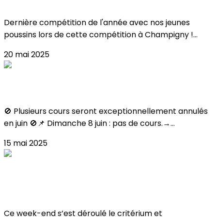
Résultat Coupe Poussin 2025 !
Dernière compétition de l'année avec nos jeunes
poussins lors de cette compétition à Champigny !...
20 mai 2025
FERMETURES JUIN
🚫 Plusieurs cours seront exceptionnellement annulés
en juin 🚫📌 Dimanche 8 juin : pas de cours.→...
15 mai 2025
Critérium & Championnat de France de
Ballet 2025
Ce week-end s’est déroulé le critérium et