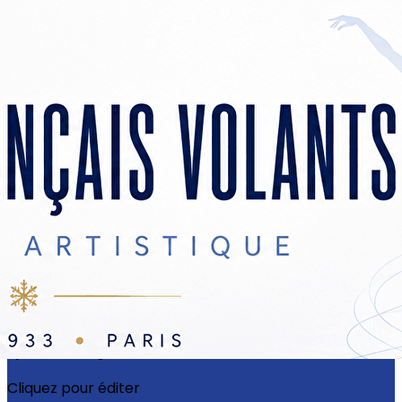
Exporter les lignes sélectionnées
Exporter toutes les colonnes
Exporter uniquement les colonnes affichées
Menu
?>
Images de la page d'accueil
Cliquez pour éditer
Ajoutez un logo, un bouton, des réseaux sociaux
Cliquez pour éditer