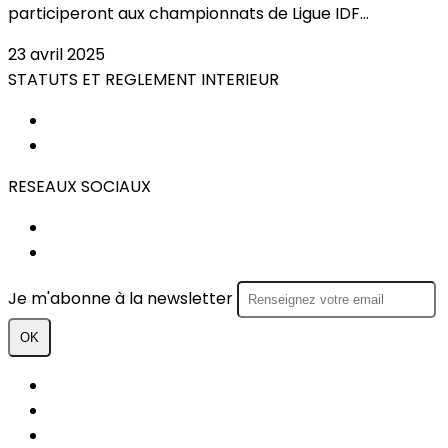
participeront aux championnats de Ligue IDF...
23 avril 2025
STATUTS ET REGLEMENT INTERIEUR
STATUTS
REGLEMENT INTERIEUR
RESEAUX SOCIAUX
FACEBOOK
INSTAGRAM
Je m'abonne à la newsletter
OK
Plan du site
Licences
Mentions légales