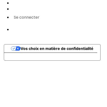
CGUV
Paramétrer vos cookies
Se connecter
Propulsé par AssoConnect, le logiciel des
associations Sportives
Vos choix en matière de confidentialité
Notification lors de la collecte